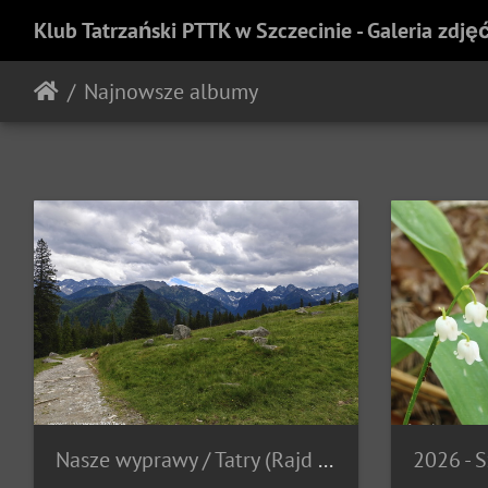
Klub Tatrzański PTTK w Szczecinie - Galeria zdję
Najnowsze albumy
Nasze wyprawy
/
Tatry (Rajd 60-lecia 6.06 - 14.06.2026 r.)
2026 - S