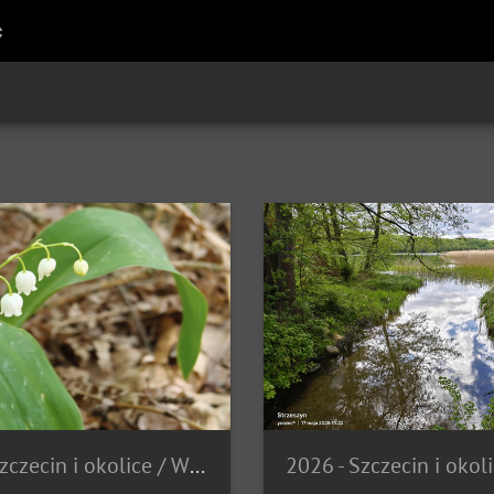
ć
zczecin i okolice
/
Wiosna w Puszczy Wkrzańskiej (Rajd pamięci Basi Kużdowicz 23.05.2026 r.)
2026 - Szczecin i okol