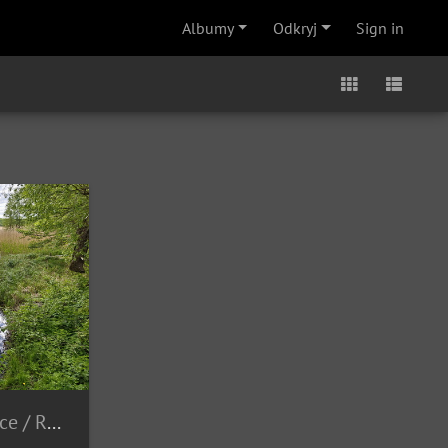
Albumy
Odkryj
Sign in
ice
/
Rajd nad jeziorami (17.05.2026 r.)