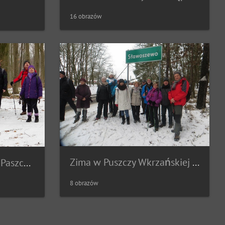
16 obrazów
Zima w Puszczy Wkrzańskiej (15.01.2017)
Zimowy Rajd do Lwiej Paszczy (12.02.2017)
8 obrazów