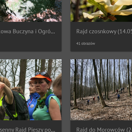
Źródliskowa Buczyna i Ogród dendrologiczny w Glinnej (21.05.2017)
Rajd czosnkowy (14.0
41 obrazów
XIII Wiosenny Rajd Pieszy po Ziemi Łobeskiej (02.04.2017)