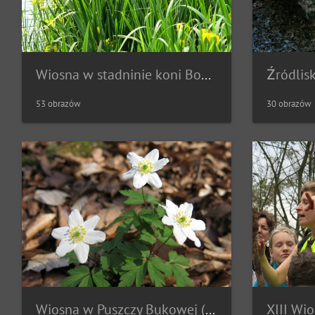
Wiosna w stadninie koni Bobolin (28.05.2017)
53 obrazów
30 obrazów
Wiosna w Puszczy Bukowej (09.04.2017)