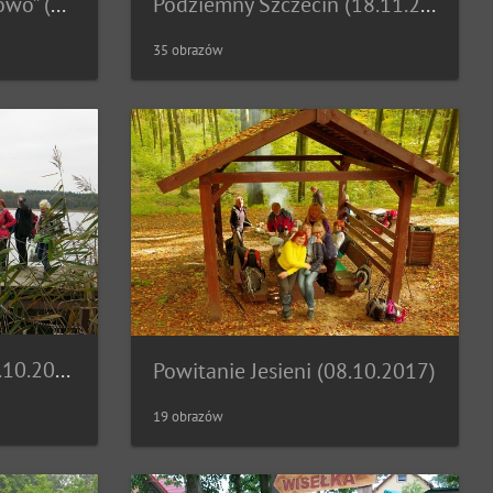
Rajd „Torfowisko Reptowo” (19.11.2017)
Podziemny Szczecin (18.11.2017)
35 obrazów
Góry Krzymowskie (14.10.2017)
Powitanie Jesieni (08.10.2017)
19 obrazów