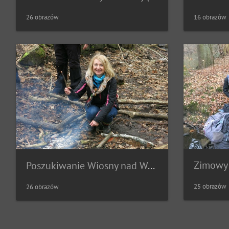
26 obrazów
16 obrazów
Poszukiwanie Wiosny nad Wełtyńską Strugą (2017.03.05)
25 obrazów
26 obrazów