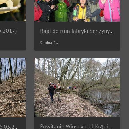
5.2017)
Rajd do ruin fabryki benzyny syntetycznej w Policach (22.04.2017)
51 obrazów
Powitanie Wiosny nad Krąpielą (19.03.2017)
Rajd do Morowców (26.03.2017)