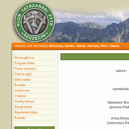
Imieniny dziś obchodzą:
Wincenty, Stefan, Jakub, January, Piotr i Sława
Strona główna
Program klubu
Nasze wyprawy
adres:
Galeria zdjęć
Złota ramka
Kronika
spotkania
Archiwum
O klubie
Trochę historii
Sławomir Bo
Zarząd klubu
(prezes Klu
Regulamin klubu
Kontakt
Anna Bosi
(sekretarz Kl