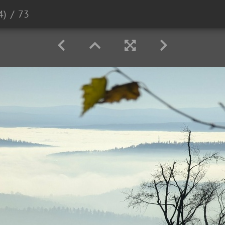
4)
73